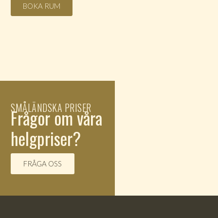
BOKA RUM
SMÅLÄNDSKA PRISER
Frågor om våra
helgpriser?
FRÅGA OSS